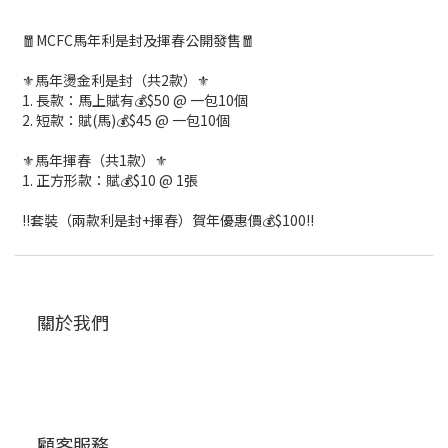
🧧MCFC馬年利是封及揮春公開發售🧧
⚜️馬年燙金利是封（共2款）⚜️
1. 長款：馬上賦有💰$50 @ 一包10個
2. 短款：賦(馬)💰$45 @ 一包10個
⚜️馬年揮春（共1款）⚜️
1. 正方形款：賦💰$10 @ 1張
‼️套裝（兩款利是封+揮春）賀年優惠價💰$100‼️
關於我們
顧客服務