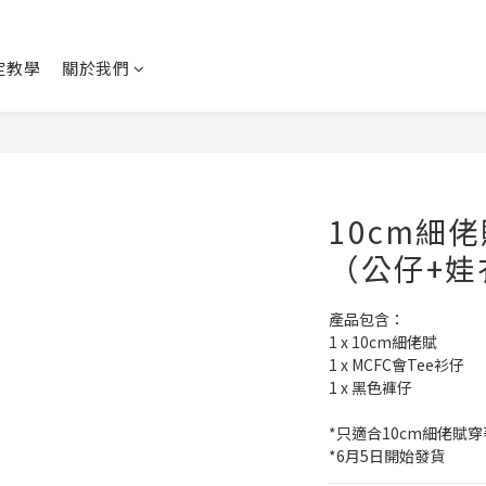
設定教學
關於我們
10cm細佬
（公仔+娃
產品包含：
1 x 10cm細佬賦
1 x MCFC會Tee衫仔
1 x 黑色褲仔
*只適合10cm細佬賦穿
*6月5日開始發貨