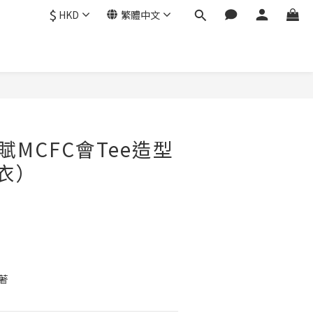
$
HKD
繁體中文
賦MCFC會Tee造型
衣）
著