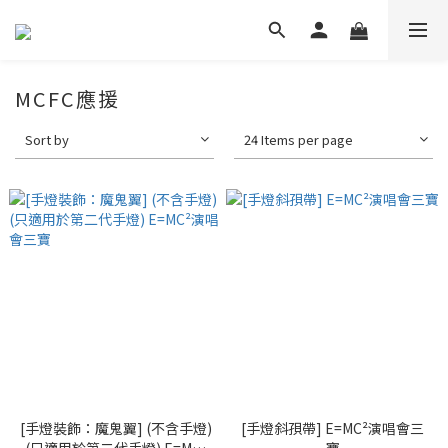
MCFC應援
Sort by
24 Items per page
[手燈裝飾：魔鬼翼] (不含手燈)
[手燈斜孭帶] E=MC²演唱會三