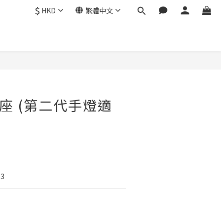
$
HKD
繁體中文
燈座 (第二代手燈適
3