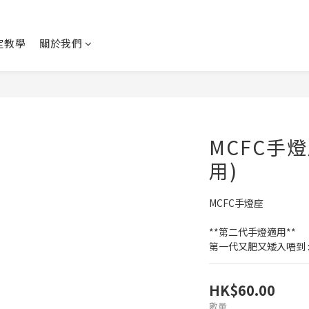
設定教學
關於我們
MCFC手
用)
MCFC手燈座
**第二代手燈適用**
第一代又肥又矮入唔到 :
HK$60.00
數量